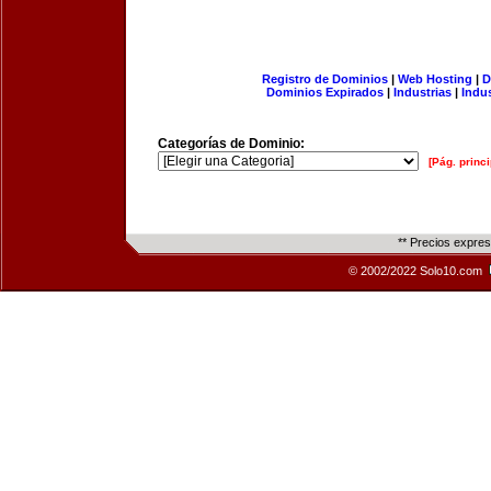
Registro de Dominios
|
Web Hosting
|
D
Dominios Expirados
|
Industrias
|
Indu
Categorías de Dominio:
[Pág. princi
** Precios expre
© 2002/2022 Solo10.com