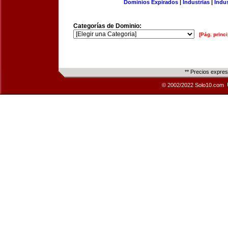
Dominios Expirados
|
Industrias
|
Indu
Categorías de Dominio:
[Pág. princi
** Precios expre
© 2002/2022 Solo10.com