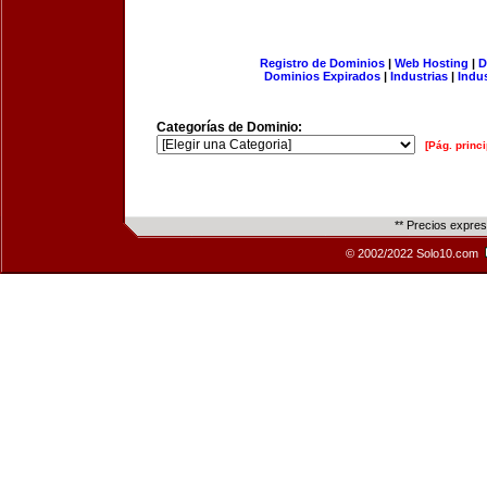
Registro de Dominios
|
Web Hosting
|
D
Dominios Expirados
|
Industrias
|
Indu
Categorías de Dominio:
[Pág. princi
** Precios expre
© 2002/2022 Solo10.com