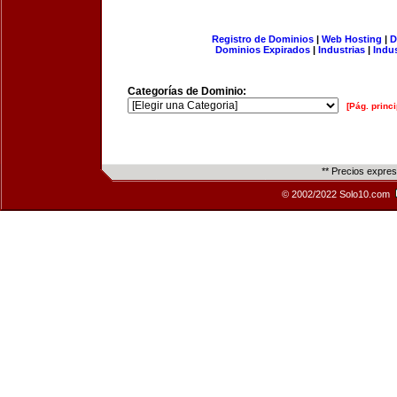
Registro de Dominios
|
Web Hosting
|
D
Dominios Expirados
|
Industrias
|
Indu
Categorías de Dominio:
[Pág. princi
** Precios expre
© 2002/2022 Solo10.com