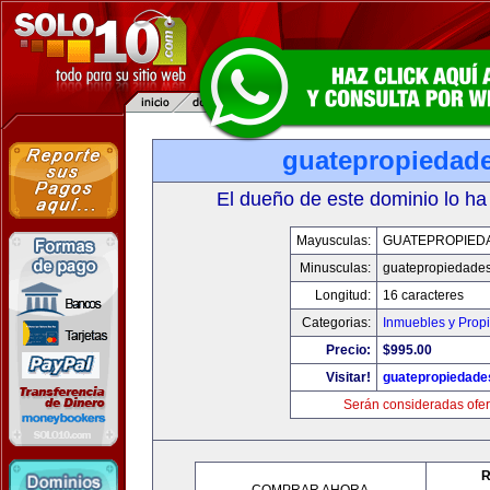
guatepropiedad
El dueño de este dominio lo ha
Mayusculas:
GUATEPROPIED
Minusculas:
guatepropiedade
Longitud:
16 caracteres
Categorias:
Inmuebles y Prop
Precio:
$995.00
Visitar!
guatepropiedade
Serán consideradas ofer
R