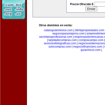
Precio Ofrecido $
Otros dominios en venta:
catalogodominios.com
|
ofertapropiedades.com
segurosparaviajeros.com
|
emprendimient
secretariaprofesional.com
|
empresasdominicanas.
|
tarjetadecompras.com
|
compracampo.com
sesionesfotograficas.com
|
negociosinternacion
solocompras.com
|
negociofinanciero.com
|
guiachicos.com
|