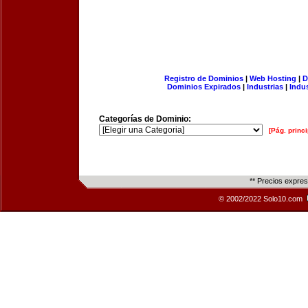
Registro de Dominios
|
Web Hosting
|
D
Dominios Expirados
|
Industrias
|
Indu
Categorías de Dominio:
[Pág. princi
** Precios expre
© 2002/2022 Solo10.com