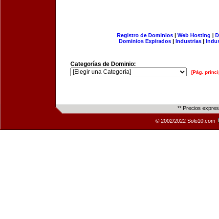
Registro de Dominios
|
Web Hosting
|
D
Dominios Expirados
|
Industrias
|
Indu
Categorías de Dominio:
[Pág. princi
** Precios expre
© 2002/2022 Solo10.com