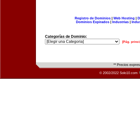
Registro de Dominios
|
Web Hosting
|
D
Dominios Expirados
|
Industrias
|
Indu
Categorías de Dominio:
[Pág. princi
** Precios expre
© 2002/2022 Solo10.com