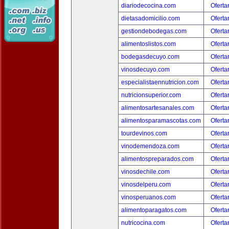
diariodecocina.com
Oferta
dietasadomicilio.com
Oferta
gestiondebodegas.com
Oferta
alimentoslistos.com
Oferta
bodegasdecuyo.com
Oferta
vinosdecuyo.com
Oferta
especialistaennutricion.com
Oferta
nutricionsuperior.com
Oferta
alimentosartesanales.com
Oferta
alimentosparamascotas.com
Oferta
tourdevinos.com
Oferta
vinodemendoza.com
Oferta
alimentospreparados.com
Oferta
vinosdechile.com
Oferta
vinosdelperu.com
Oferta
vinosperuanos.com
Oferta
alimentoparagatos.com
Oferta
nutricocina.com
Oferta