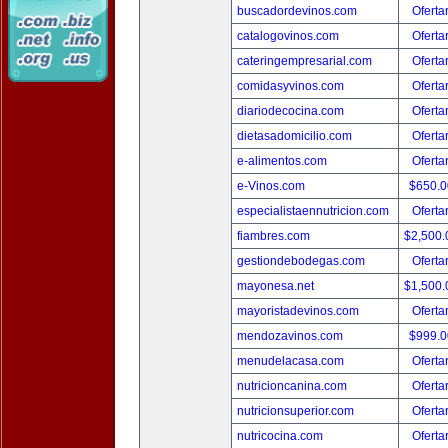
buscadordevinos.com
Oferta
catalogovinos.com
Oferta
cateringempresarial.com
Oferta
comidasyvinos.com
Oferta
diariodecocina.com
Oferta
dietasadomicilio.com
Oferta
e-alimentos.com
Oferta
e-Vinos.com
$650.
especialistaennutricion.com
Oferta
fiambres.com
$2,500
gestiondebodegas.com
Oferta
mayonesa.net
$1,500
mayoristadevinos.com
Oferta
mendozavinos.com
$999.
menudelacasa.com
Oferta
nutricioncanina.com
Oferta
nutricionsuperior.com
Oferta
nutricocina.com
Oferta